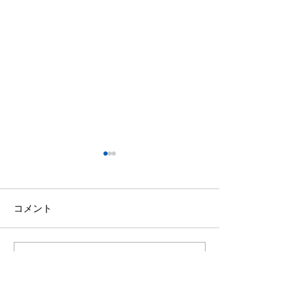
コメント
コメントを追加…
✨🏮毎年飾るのが楽しみ
〜北九州・戸畑
なんです🏮✨
り〜