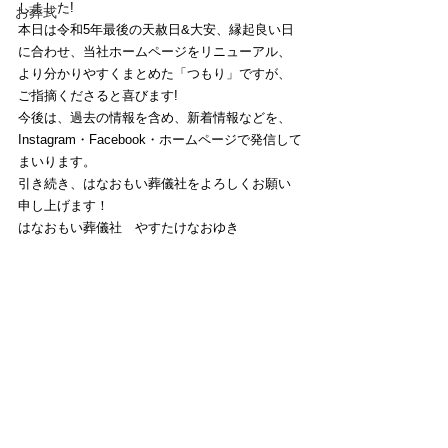
しました!
お葬式
本日は令和5年最後の天赦日&大安、縁起良い日
に合わせ、当社ホームページをリニューアル、
より分かりやすくまとめた「つもり」ですが、
ご指摘くださると喜びます!
今後は、過去の情報を含め、新着情報などを、
Instagram・Facebook・ホームページで発信して
まいります。
引き続き、はなおもい葬儀社をよろしくお願い
申し上げます！
はなおもい葬儀社　やすたけなおゆき