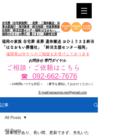
自宅葬（自宅家族葬）・直葬・ご遺体搬送・法
事法要施行・海洋散骨・終活相談・死後事務委
任契約「終活支援センター福岡 はなおもい」
福岡の小さいお葬式・墓じまい・高齢者支援
福岡の家族 自宅葬 直葬 遺体搬送 おひとりさま終活
「はなおもい葬儀社」「終活支援センター福岡」
​福岡県以外からのご相談もお受けしております
お問合せ 専門ダイヤル
ご相談・ご依頼はこちら
092-662-7676
☎
～24時間いつでも対応～
（番号を通知しておかけください）
E-mail:hanaomoi.net@gmail.com
記事
All Posts
All Posts
諸事情があり、長い間、更新できず、失礼いた