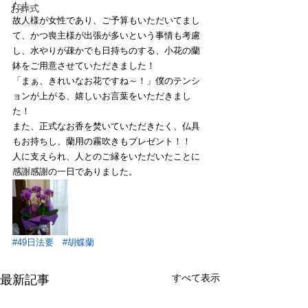
た！
お葬式
故人様が女性であり、ご予算もいただいてまし
て、かつ喪主様が出張が多いという事情も考慮
し、水やりが疎かでも日持ちのする、小花の蘭
鉢をご用意させていただきました！
「まぁ、きれいなお花ですね～！」僕のテンシ
ョンが上がる、嬉しいお言葉をいただきまし
た！
また、正式なお香を焚いていただきたく、仏具
もお持ちし、蘭用の霧吹きもプレゼント！！
人に支えられ、人とのご縁をいただいたことに
感謝感謝の一日でありました。
#49日法要
#胡蝶蘭
すべて表示
最新記事