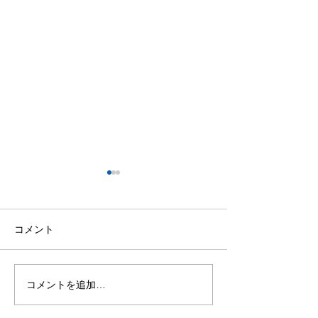
コメント
コメントを追加…
✨🏮毎年飾るのが楽しみ
〜北九州・戸畑
なんです🏮✨
り〜