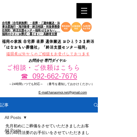
自宅葬（自宅家族葬）・直葬・ご遺体搬送・法
事法要施行・海洋散骨・終活相談・死後事務委
任契約「終活支援センター福岡 はなおもい」
福岡の小さいお葬式・墓じまい・高齢者支援
福岡の家族 自宅葬 直葬 遺体搬送 おひとりさま終活
「はなおもい葬儀社」「終活支援センター福岡」
​福岡県以外からのご相談もお受けしております
お問合せ 専門ダイヤル
ご相談・ご依頼はこちら
092-662-7676
☎
～24時間いつでも対応～
（番号を通知しておかけください）
E-mail:hanaomoi.net@gmail.com
記事
All Posts
先月初めにご葬儀をさせていただきましたお客
All Posts
様の49日法要のお手伝いをさせていただきまし