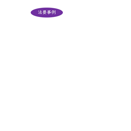
​福岡県以外からの相談もお受けしております
☎ 092-662-7676
（番号を通知しておかけください）
～ since 2017 ～
​当日の担当スタッフの携帯電話に転送されます。移動中や作業中な
ど電話がつながりにくい場合もございます。繋がらない場合は着信
履歴確認後、お電話いたします。
​
営業・
勧誘の電話について
葬儀の依頼・相談ダイヤルのためお控え願い
ます。
ご理解のほど、お願い申し上げます。
損傷など確認できる
ご遺体
について
当社は保冷庫を所有していませんので、損傷など確認できるご遺体
の安置可能な
優良業者様をご紹介いたします。
〒812-0064 福岡市東区松田3丁目22-28
E-mail:
hanaomoi.net@gmail.com
Click here for information on transporting a body
from Japan to your home country.
일본에서 모국으로의 시체의 수송에 대해서는