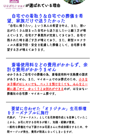
が選ばれている理由
​
自宅での看取り＆自宅での葬儀を希
望、家族だけで送りたかった
「自宅に帰りたい」という本人の希望を叶え、また、想い
出がたくさん詰まった自宅から送り出したいと願う方が増
えています。在宅ケア事業所が充実してきており、自宅で
残された時を過ごす方が増えており、また、新型コロナウ
ィルス感染予防・安全を配慮した葬儀として、自宅葬を希
望する方が増えております。
​
斎場使用料などの費用がかからず、余
計な費用がかかりません
ゆかりあるご自宅での葬儀の為、斎場使用料や光熱費の請求
がありません。また、マイホームでのお葬式のため、
小さな
お子様がはしゃいでも、ペットを預けなくても、みんなと一
緒に過ごせて、ゆっくりとお別れができる
のが、はなおもい
葬儀社の自宅葬・マイホーム葬です。
​
要望に合わせた「オリジナル」生花祭壇
をリーズナブルに施行
代表が、「フローリスト」として生花祭壇作成にも従事していたこ
とから、お花に対する目利きが鋭く、知識・経験が豊富。
一般的な葬儀社では下請けのお花屋さんに作成依頼をするため、中
間マージンが発生、費用が割高になってしまいますが、