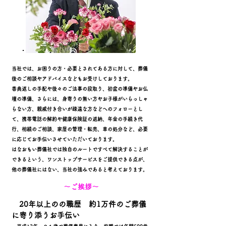
​当社では、お困りの方・必要とされてある方に対して、葬儀
後のご相談やアドバイスなどもお受けしております。
香典返しの手配や後々のご法事の段取り、初盆の準備やお仏
壇の準備、さらには、身寄りの無い方やお子様がいらっしゃ
らない方、親戚付き合いが疎遠な方などへのフォローとし
て、携帯電話の解約や健康保険証の返納、年金の手続き代
行、相続のご相談、家屋の管理・転売、車の処分など、必要
に応じてお手伝いさせていただいております。
はなおもい葬儀社では独自のルートですべて解決することが
できるという、ワンストップサービスをご提供できる点が、
他の葬儀社にはない、当社の強みであると考えております。
​～ご挨拶～
​
20年以上のの職歴 約1万件のご葬儀
に寄り添うお手伝い