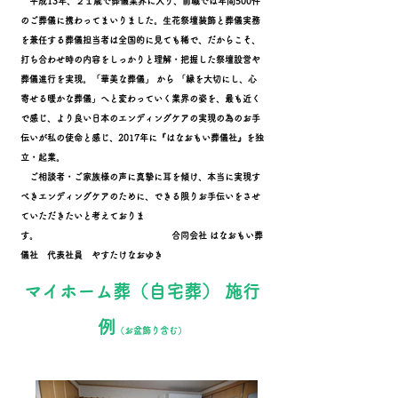
平成13年、２１歳で葬儀業界に入り、前職では年間500件
のご葬儀に携わってまいりました。生花祭壇装飾と葬儀実務
を兼任する葬儀担当者は全国的に見ても稀
で、だからこそ、
打ち合わせ時の内容をしっかりと理解・把握した祭壇設営や
葬儀進行を実現。「華美な葬儀」 から 「縁を大切にし、心
寄せる暖かな葬儀」へと変わっていく業界の姿を、最も近く
で感じ、より良い日本のエンディングケアの実現の為のお手
伝いが私の使命と感じ、2017年に『はなおもい葬儀社』を独
立・起業。
ご相談者・ご家族様の声に真摯に耳を傾け、本当に実現す
べきエンディングケアのために、できる限りお手伝いをさせ
ていただきたいと考えておりま
す。 合同会社 はなおもい葬
儀社 代表社員 やすたけなおゆき
​マイホーム葬（自宅葬） 施行
例
（お盆飾り含む）