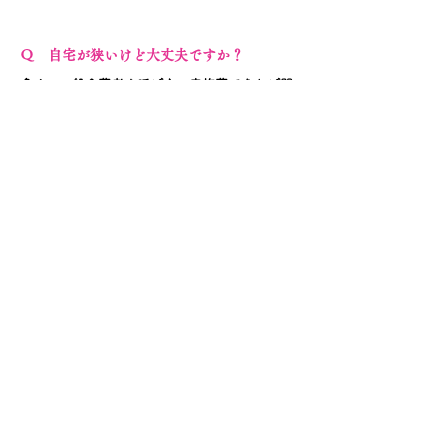
Ｑ 自宅が狭いけど大丈夫ですか？
多くの一般会葬者を呼ばない家族葬であれば問
題ありません。​宗教者をお呼び
した葬
儀であっ
ても、家族だけで送る場合、
6畳一間で十分広
さを確保
できま
す。
はなおもい葬儀社では過去に6畳＋4畳半、２間
続きのお部屋で家族親族１１名、一般
​会葬者４
０名、計５１名にご参列いただいたご葬儀の施
行をさせていただきました。
Ｑ 近所にばれるんじゃない？
自宅に伺う際に十分に配慮し、
屋号を記載していな
い車輛を使用、霊柩車も見た目ではわからない乗用
車を使用しておりますので、ご安心ください。
​ご要望にお応えできる、周りに気づかれない様々な
経験を有しております。
Ｑ すでに掛けてある葬儀社があるんだけど？
その積み立て、
はなおもい葬儀社が買い取らせ
ていただいております
ので、ご両親などが
掛け
ている積立金だけで葬儀が行えます。
（各種条