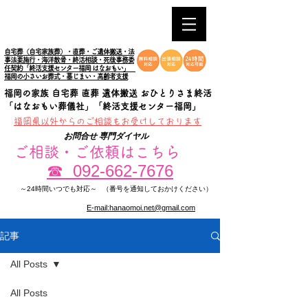
自宅葬（自宅家族葬）・直葬・ご遺体搬送・法
事法要施行・海洋散骨・終活相談・死後事務委
任契約「終活支援センター福岡 はなおもい」
福岡の小さいお葬式・墓じまい・高齢者支援
福岡の家族 自宅葬 直葬 遺体搬送 おひとりさま終活
「はなおもい葬儀社」「終活支援センター福岡」
​福岡県以外からのご相談もお受けしております
お問合せ 専門ダイヤル
ご相談・ご依頼はこちら
092-662-7676
☎
～24時間いつでも対応～
（番号を通知しておかけください）
E-mail:hanaomoi.net@gmail.com
記事
All Posts
All Posts