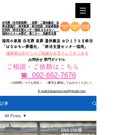
自宅葬（自宅家族葬）・直葬・ご遺体搬送・法
事法要施行・海洋散骨・終活相談・死後事務委
任契約「終活支援センター福岡 はなおもい」
福岡の小さいお葬式・墓じまい・高齢者支援
福岡の家族 自宅葬 直葬 遺体搬送 おひとりさま終活
「はなおもい葬儀社」「終活支援センター福岡」
​福岡県以外からのご相談もお受けしております
お問合せ 専門ダイヤル
ご相談・ご依頼はこちら
092-662-7676
☎
～24時間いつでも対応～
（番号を通知しておかけください）
E-mail:hanaomoi.net@gmail.com
記事
All Posts
All Posts