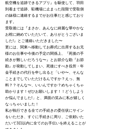
航空機を追跡できるアプリ』を駆使して、羽田
到着まで追跡、駐機場に止まった段階で受取側
の妹様に連絡するまでがお仕事だと感じており
ます。
受取後には『まさか、あんなに綺麗な華やかな
お棺に納めていただいて、ありがとうございま
した!』とご連絡いただきました〜
更には、関東へ移動してお葬式に出席するお兄
様のお仕事や今後の予定の関係上、『死後の手
続きが難しいだろうな〜』とお節介な勘『お節
勘』が発動してしまい、死後にすべき役所・年
金手続きの代行を申し出ると「いや〜、そんな
ことまでしていただけるんですか？えっ、無
料？？そんな〜、いいんですか？めちゃくちゃ
助かります！ぜひお願いします！！どうしよう
か悩んでました!」と、満面の笑みに私が嬉しく
なっちゃいました！
私が執行できる全ての手続きの委任状にサイン
をいただき、すぐに手続きに周り、ご依頼いた
だいて3日以内に全てのお手伝いを終えることが