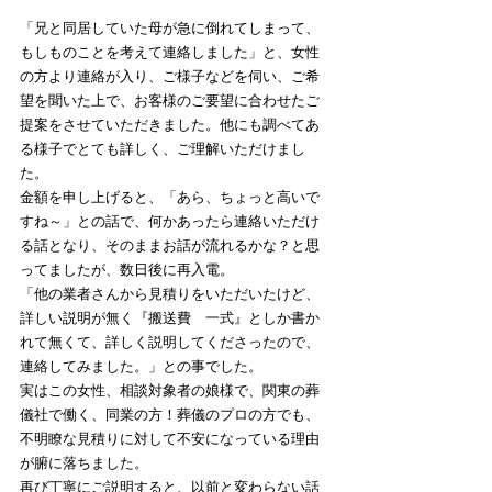
「兄と同居していた母が急に倒れてしまって、
もしものことを考えて連絡しました」と、女性
の方より連絡が入り、ご様子などを伺い、ご希
望を聞いた上で、お客様のご要望に合わせたご
提案をさせていただきました。他にも調べてあ
る様子でとても詳しく、ご理解いただけまし
た。
金額を申し上げると、「あら、ちょっと高いで
すね～」との話で、何かあったら連絡いただけ
る話となり、そのままお話が流れるかな？と思
ってましたが、数日後に再入電。
「他の業者さんから見積りをいただいたけど、
詳しい説明が無く『搬送費　一式』としか書か
れて無くて、詳しく説明してくださったので、
連絡してみました。」との事でした。
実はこの女性、相談対象者の娘様で、関東の葬
儀社で働く、同業の方！葬儀のプロの方でも、
不明瞭な見積りに対して不安になっている理由
が腑に落ちました。
再び丁寧にご説明すると、以前と変わらない話