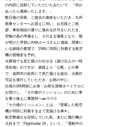
の内容に信頼していただいたみたいで、「何か
あったら連絡いたします。」
数日後の深夜、ご逝去の連絡をいただき、九州
医療センターへお迎えに伺い、お兄様とご挨
拶、事前相談の通りに進める許可をいただき、
空輸の為の準備をし、そのまま徹夜となり、陽
が明けた早朝にANAカーゴさんに連絡、関東に
いる娘様の要望で、15時に羽田に到着する航空
機の貨物室を予約。
火葬地でも死亡届けが出せる（届け出人の一時
滞在地）のですが、娘様より「心配」との事
で、福岡市の役所にて死亡届けを提出、火葬許
可証を発行していただき、お棺の中に。
出発の2時間前にお体・お棺を貨物ターミナルに
お預けし、『その後のミッション』のために車
を乗り換えに事務所へ🚗💨💨💨
『その後のミッション』とは、『搭載した航空
機が羽田に到着するまで見届ける事✈』
航空整備士を目指していた私、未だに飛行機が
大好きで「Flightradar 24」という、『運航中の