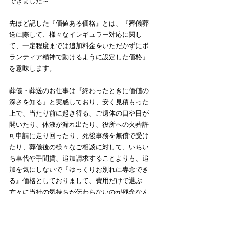
できました～
先ほど記した『価値ある価格』とは、『葬儀葬
送に際して、様々なイレギュラー対応に関し
て、一定程度までは追加料金をいただかずにボ
ランティア精神で動けるように設定した価格』
を意味します。
葬儀・葬送のお仕事は『終わったときに価値の
深さを知る』と実感しており、安く見積もった
上で、当たり前に起き得る、ご遺体の口や目が
開いたり、体液が漏れ出たり、役所への火葬許
可申請に走り回ったり、死後事務を無償で受け
たり、葬儀後の様々なご相談に対して、いちい
ち車代や手間賃、追加請求することよりも、追
加を気にしないで『ゆっくりお別れに専念でき
る』価格としておりまして、費用だけで選ぶ
方々に当社の気持ちが伝わらないのが残念なん
ですが、今回のご依頼主様は当社の理念を受け
とってくださった結果、再入電→ご依頼に繋が
ったと感じております。