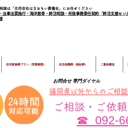
相談は「合同会社はなおもい葬儀社」にお任せください
・法事法要施行・海洋散骨・終活相談・死後事務委任契約「終活支援セン
援
自宅家族葬プラン（営業範囲）
生活保護葬（福祉葬）
ご遺体搬送
お問合せ 専門ダイヤル
​福岡県以外からのご相
ご相談・ご依頼
092-6
☎