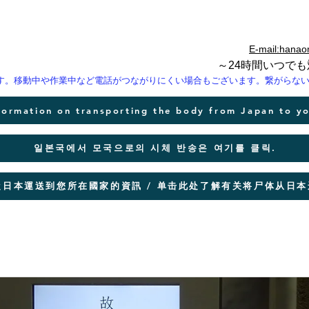
E-mail:hanao
～24時間いつで
ます。移動中や作業中など電話がつながりにくい場合もございます。繋がらな
nformation on transporting the body from Japan to y
일본국에서 모국으로의 시체 반송은 여기를 클릭.
日本運送到您所在國家的資訊 / 单击此处了解有关将尸体从日