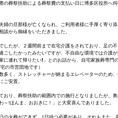
際の葬祭扶助による葬祭費の支払い日に博多区役所へ伺
夫婦の旦那様が亡くなられ、ご利用者様に手厚く寄り添
相談から御縁をいただきました。
でしたが、２週間前まで在宅介護をされており、足の不
過ごしたかったみたいですが、不自由な環境では介護が
家に連れて帰りたい❗」とのお話から、自宅家族葬専門
自宅の市営団地です）
数多く、ストレッチャーが納まるエレベーターのため、
にご安置。
ており、葬祭扶助の範囲内での施行となりましたが、奥
わ～!ほんま、おおきに！」と大変喜んでありました。
日の火葬ができず、1日待つ必要があり、それもまた、